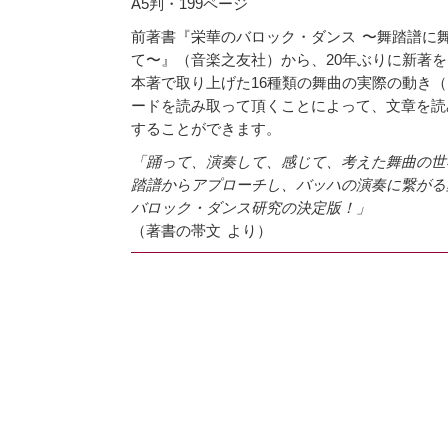
A5判・199ページ
前著書『栄華のバロック・ダンス 〜舞踏譜に
て〜』（音楽之友社）から、20年ぶりに新著
本著で取り上げた16種類の舞曲の実際の動き（
ードを読み取って頂くことによって、文章を読
することができます。
「踊って、演奏して、感じて、考えた舞曲の世
踏譜からアプローチし、バッハの演奏に繋がる
バロック・ダンス研究の決定版！」
（著書の帯文 より）