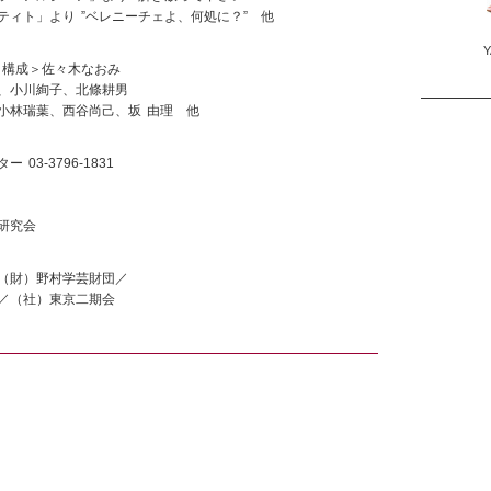
り ”ベレニーチェよ、何処に？” 他
Y
構成＞佐々木なおみ
小川絢子、北條耕男
林瑞葉、西谷尚己、坂 由理 他
3-3796-1831
研究会
財）野村学芸財団／
（社）東京二期会