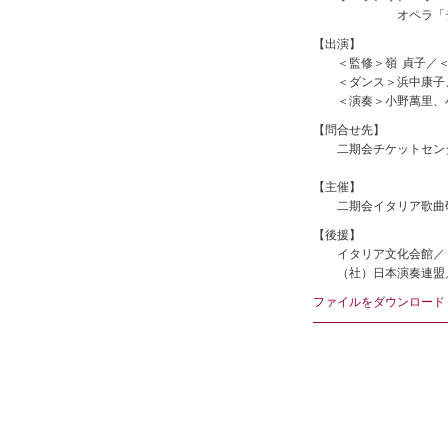
オペラ「ティト」よ
【出演】
＜監修＞嶺 貞子／＜
＜ダンス＞浜中康子、
＜演奏＞小野萬里、小
【問合せ先】
二期会チケットセンター 0
【主催】
二期会イタリア歌曲
【後援】
イタリア文化会館／（
（社）日本演奏連盟／
ファイルをダウンロード