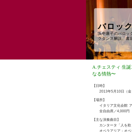
バロッ
浜中康子のバロッ
クダンス解説、書籍
A.チェスティ 生
なる情熱〜
【日時】
2013年5月10日（金）1
【場所】
イタリア文化会館 ア
全自由席／4,000円
【主な演奏曲目】
カンタータ「人を欺く
オペラアリア：オペラ「