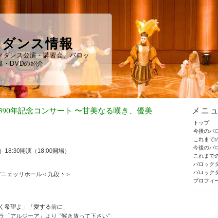
クダンス情報
クダンス公演・講習会、バロッ
・DVDの紹介
誕390年記念コンサート 〜甘美なる嘆き、優美
メニ
トップ
今後のバ
これまで
今後のバ
8:30開演（18:00開場）
これまで
バロック
バロックダ
ニェッリホール＜九段下＞
プロフィ
希望よ」「愛する前に」
アルジーア」より ”解き放って下さい”